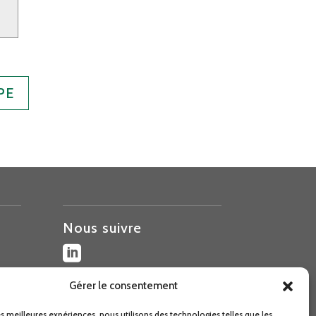
PE
Nous suivre

Gérer le consentement
les meilleures expériences, nous utilisons des technologies telles que les