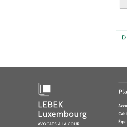
D
Pla
LEBEK
Accu
Luxembourg
Cab
Équ
AVOCATS À LA COUR