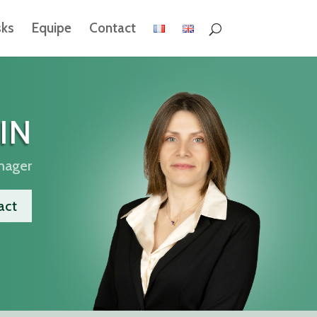
ks
Equipe
Contact
IN
nager
act