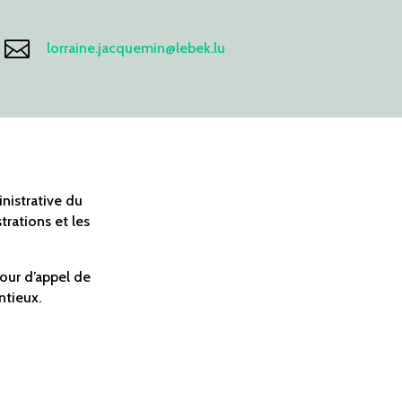

lorraine.jacquemin@lebek.lu
inistrative du
trations et les
Cour d’appel de
ntieux.